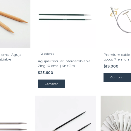
12 colores
3 cms | Aguja
Premium cable g
mbiable
Lotus Premium
Agujas Circular Intercambiable
Zing 10 cms. | KnitPro
$19.000
$23.600
Comprar
Comprar