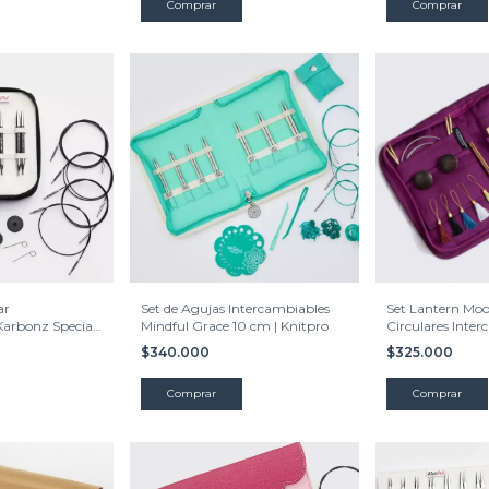
Comprar
ar
Set de Agujas Intercambiables
Set Lantern Moo
Karbonz Special
Mindful Grace 10 cm | Knitpro
Circulares Inter
cms.
$340.000
$325.000