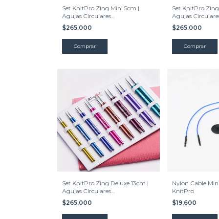
Set KnitPro Zing Mini 5cm |
Set KnitPro Zing
Agujas Circulares
Agujas Circulare
Intercambiables 5 cms.
Intercambiables
$265.000
$265.000
Set KnitPro Zing Deluxe 13cm |
Nylon Cable Mini 
Agujas Circulares
KnitPro
Intercambiables
$265.000
$19.600