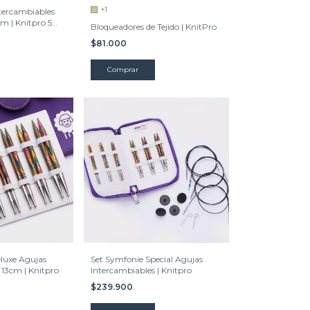
+1
ntercambiables
m | Knitpro 5
Bloqueadores de Tejido | KnitPro
$81.000
Comprar
luxe Agujas
Set Symfonie Special Agujas
 13cm | Knitpro
Intercambiables | Knitpro
$239.900