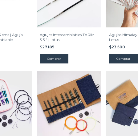
 cms | Aguja
Agujas Intercambiables TARIM
Agujas Himalaya
mbiable
3.5'' | Lotus
Lotus
$27.185
$23.500
Comprar
Comprar