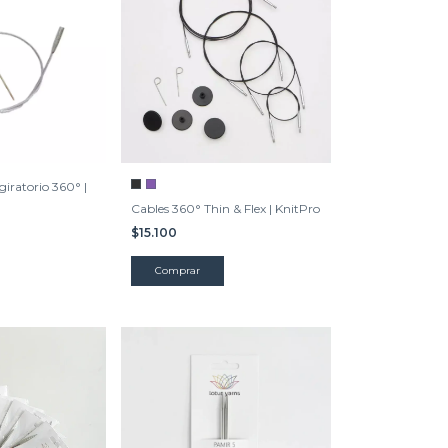
iratorio 360° |
Cables 360° Thin & Flex | KnitPro
$15.100
Comprar