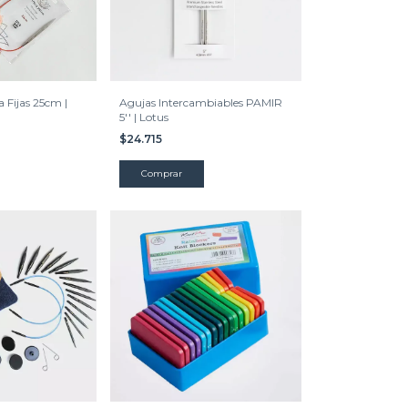
 Fijas 25cm |
Agujas Intercambiables PAMIR
5'' | Lotus
$24.715
Comprar