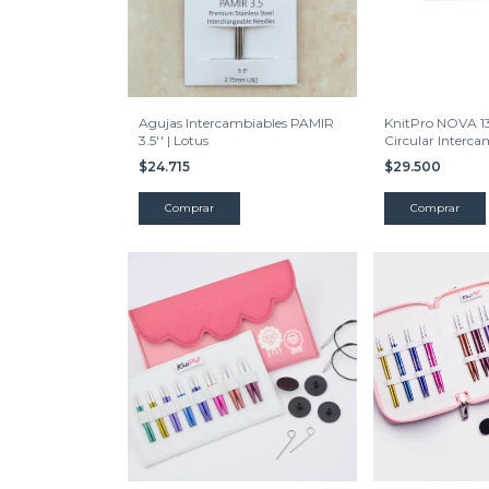
Agujas Intercambiables PAMIR
KnitPro NOVA 13
3.5'' | Lotus
Circular Interca
$24.715
$29.500
Comprar
Comprar