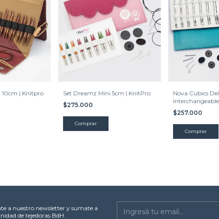
 10cm | Knitpro
Set Dreamz Mini 5cm | KnitPro
Nova Cubics De
Interchangeable 
$275.000
Set - 13cm
$257.000
ate a nuestro newsletter y sumate a
nidad de tejedoras BdH.