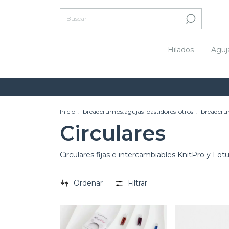
Hilados
Aguj
Envío
Inicio
.
breadcrumbs.agujas-bastidores-otros
.
breadcru
Circulares
Circulares fijas e intercambiables KnitPro y Lot
Ordenar
Filtrar