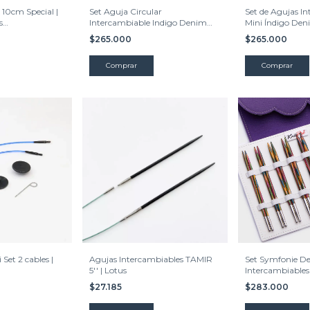
 10cm Special |
Set Aguja Circular
Set de Agujas I
s
Intercambiable Indigo Denim
Mini Índigo Deni
13cm | Knitpro
cms.
$265.000
$265.000
Set 2 cables |
Agujas Intercambiables TAMIR
Set Symfonie De
5'' | Lotus
Intercambiables
$27.185
$283.000