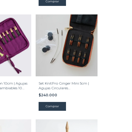
n 10cm | Agujas
Set KnitPro Ginger Mini 5cm |
cambiables 10
Agujas Circulares
Intercambiables 5 cms.
$240.000