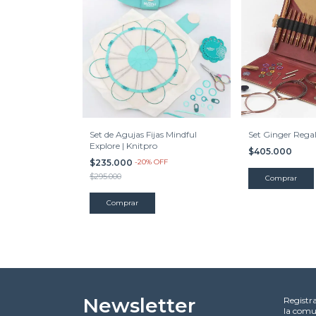
Set de Agujas Fijas Mindful
Set Ginger Regal
Explore | Knitpro
$405.000
$235.000
-
20
% OFF
$295.000
Newsletter
Registr
la comu