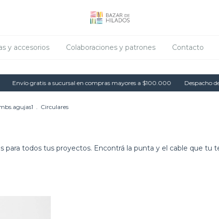
as y accesorios
Colaboraciones y patrones
Contacto
 gratis a sucursal en compras mayores a $100.000
Despacho de pedidos e
mbs.agujas1
.
Circulares
us para todos tus proyectos. Encontrá la punta y el cable que tu t