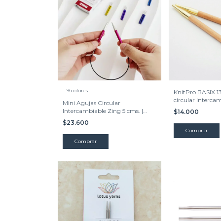
9 colores
KnitPro BASIX 1
circular Interca
Mini Agujas Circular
Intercambiable Zing 5 cms. |
$14.000
KnitPro
$23.600
Comprar
Comprar