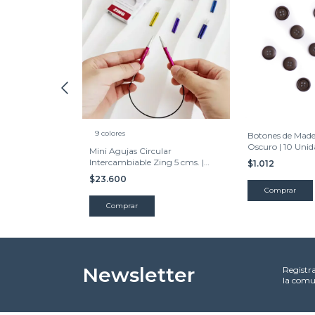
9 colores
Lana Metal |
Botones de Mad
Oscuro | 10 Unid
Mini Agujas Circular
Intercambiable Zing 5 cms. |
$1.012
KnitPro
$23.600
Comprar
Comprar
Newsletter
Registr
la comu