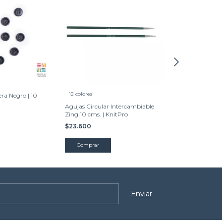
12 colores
ra Negro | 10
Botones de Mad
| 10 Unidades.
Agujas Circular Intercambiable
Zing 10 cms. | KnitPro
$1.012
$23.600
Comprar
Comprar