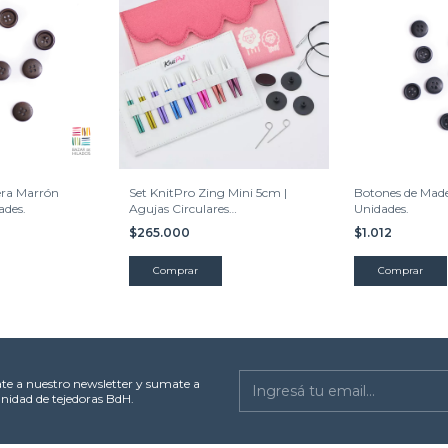
era Marrón
Set KnitPro Zing Mini 5cm |
Botones de Made
ades.
Agujas Circulares
Unidades.
Intercambiables 5 cms.
$265.000
$1.012
Comprar
ate a nuestro newsletter y sumate a
nidad de tejedoras BdH.