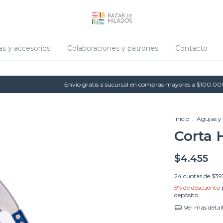
as y accesorios
Colaboraciones y patrones
Contacto
Envío gratis a sucursal en compras mayores a $100.000
Inicio
.
Agujas y 
Corta 
$4.455
24
cuotas de
$39
5% de descuento
depósito
Ver más detal