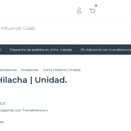
0
Influencer Colab.
Despacho de pedidos en 24hs. hábiles.
5% Adicional con transferencia.
accesorios
.
Accesorios
.
Corta Hilacha | Unidad.
Hilacha | Unidad.
3,51
pagando con Transferencia o
les