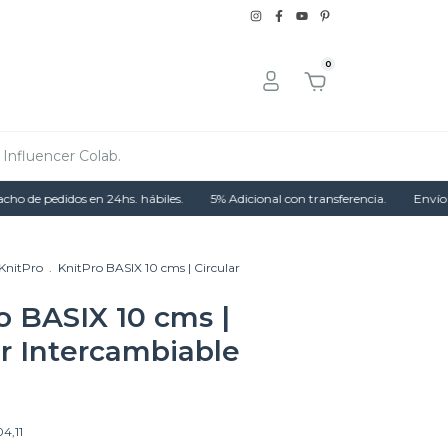
0
Influencer Colab.
e pedidos en 24hs. hábiles.
5% Adicional con transferencia.
Envío grat
KnitPro
.
KnitPro BASIX 10 cms | Circular
o BASIX 10 cms |
ar Intercambiable
04,11