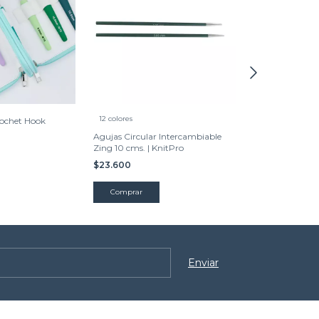
12 colores
rochet Hook
KnitPro NOVA 1
Circular Interc
Agujas Circular Intercambiable
Zing 10 cms. | KnitPro
$29.500
$23.600
Comprar
Comprar