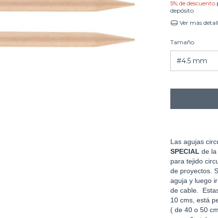
5% de descuento
depósito
Ver más detal
Tamaño
Las agujas circ
SPECIAL
de l
para tejido circ
de proyectos. S
aguja y luego i
de cable. Estas
10 cms, está p
( de 40 o 50 cm