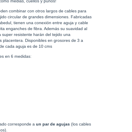
como medias, cuellos y puños!
eden combinar con otros largos de cables para
jido circular de grandes dimensiones. Fabricadas
bedul, tienen una conexión entre aguja y cable
vita enganches de fibra. Además su suavidad al
a super resistente harán del tejido una
s placentera. Disponibles en grosores de 3 a
 de cada aguja es de 10 cms
les en 6 medidas:
icado corresponde a
un par de agujas
(los cables
dos).