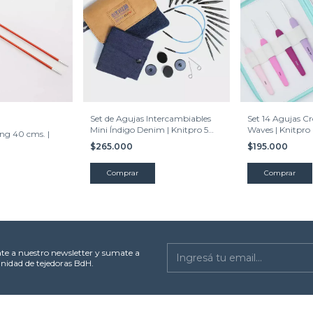
Set de Agujas Intercambiables
Set 14 Agujas C
Mini Índigo Denim | Knitpro 5
Waves | Knitpro
ng 40 cms. |
cms.
$265.000
$195.000
ate a nuestro newsletter y sumate a
nidad de tejedoras BdH.