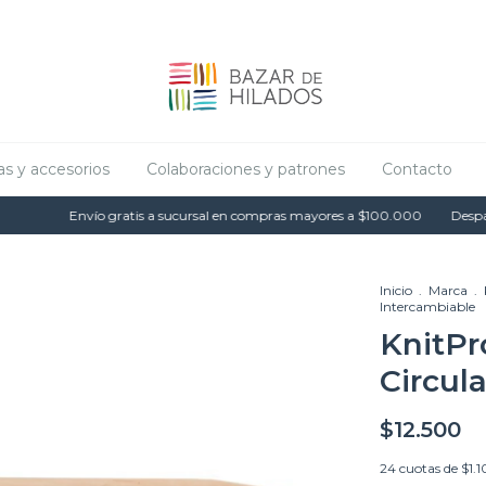
as y accesorios
Colaboraciones y patrones
Contacto
Envío gratis a sucursal en compras mayores a $100.000
Despacho d
Inicio
.
Marca
.
Intercambiable
KnitPr
Circul
$12.500
24
cuotas de
$1.1